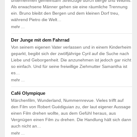
unternehmen gemeinsam Streifzüge durch Berge und Wildnis.
Als erwachsene Männer gehen sie eine räumliche Trennung
ein. Bruno bleibt den Bergen und dem kleinen Dorf treu,
während Pietro die Welt…
mehr ...
Der Junge mit dem Fahrrad
Von seinem eigenen Vater verlassen und in einem Kinderheim
geparkt, begibt sich der zwölfjährige Cyril auf die Suche nach
Liebe und Geborgenheit. Die anzunehmen ist jedoch gar nicht
so einfach. Und für seine freiwillige Ziehmutter Samantha ist
es…
mehr ...
Café Olympique
Märchenfilm, Wunderland, Nummernrevue. Vieles trifft auf
den Film von Robert Guédiguian zu, der laut eigener Aussage
einen Film drehen wollte, aus dem Gefühl heraus, aus
Vergnügen einen Film zu drehen. Die Handlung hält sich dann
auch nicht an…
mehr ...