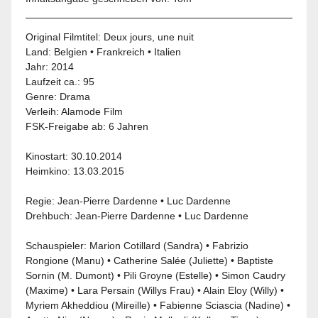
Original Filmtitel: Deux jours, une nuit
Land:
Belgien
•
Frankreich
•
Italien
Jahr:
2014
Laufzeit ca.: 95
Genre:
Drama
Verleih:
Alamode Film
FSK-Freigabe ab:
6 Jahren
Kinostart: 30.10.2014
Heimkino: 13.03.2015
Regie: Jean-Pierre Dardenne • Luc Dardenne
Drehbuch: Jean-Pierre Dardenne • Luc Dardenne
Schauspieler:
Marion Cotillard
(Sandra) • Fabrizio
Rongione (Manu) • Catherine Salée (Juliette) • Baptiste
Sornin (M. Dumont) • Pili Groyne (Estelle) • Simon Caudry
(Maxime) • Lara Persain (Willys Frau) • Alain Eloy (Willy) •
Myriem Akheddiou (Mireille) • Fabienne Sciascia (Nadine) •