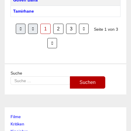
Güven Bana
Tamirhane
1
2
3
Seite 1 von 3
Suche
Suchen
Type 2 or more characters for results.
Filme
Kritiken