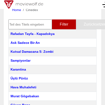
Home
Cinedex
Teil des Titels eingeben
Filter
Zurücksetze
Titel
Rafadan Tayfa - Kapadokya
Ask Sadece Bir An
Kutsal Damacana 5: Zombi
Sampiyonlar
Karantina
Üçlü Pürüz
Hava Muhalefeti
Murat Gögebakan