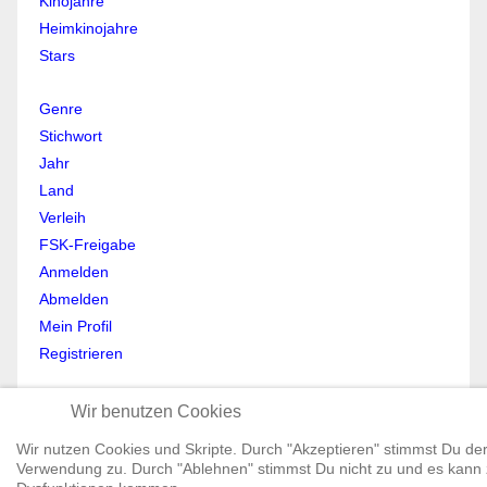
Kinojahre
Heimkinojahre
Stars
Genre
Stichwort
Jahr
Land
Verleih
FSK-Freigabe
Anmelden
Abmelden
Mein Profil
Registrieren
All Rights reserved © Moviewolf 2026
Wir benutzen Cookies
Impressum
Datenschutz
Wir nutzen Cookies und Skripte. Durch "Akzeptieren" stimmst Du de
Verwendung zu. Durch "Ablehnen" stimmst Du nicht zu und es kann
AGB