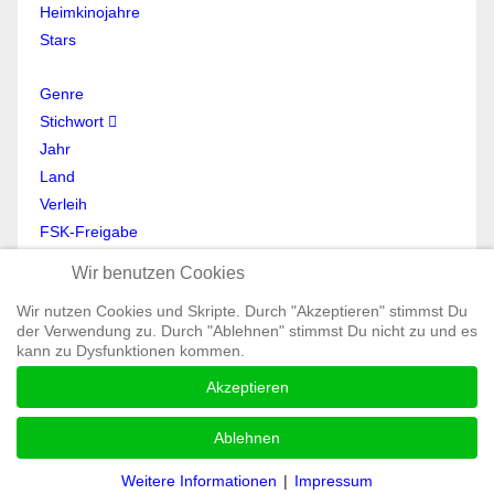
Heimkinojahre
Stars
Genre
Stichwort
Jahr
Land
Verleih
FSK-Freigabe
Anmelden
Wir benutzen Cookies
Abmelden
Wir nutzen Cookies und Skripte. Durch "Akzeptieren" stimmst Du
Mein Profil
der Verwendung zu. Durch "Ablehnen" stimmst Du nicht zu und es
Registrieren
kann zu Dysfunktionen kommen.
All Rights reserved © Moviewolf 2026
Akzeptieren
Impressum
Datenschutz
Ablehnen
AGB
Weitere Informationen
|
Impressum