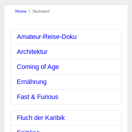
Home
Stichwort
Amateur-Reise-Doku
Architektur
Coming of Age
Ernährung
Fast & Furious
Fluch der Karibik