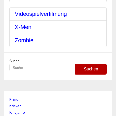
Videospielverfilmung
X-Men
Zombie
Suche
Suchen
Filme
Kritiken
Kinojahre