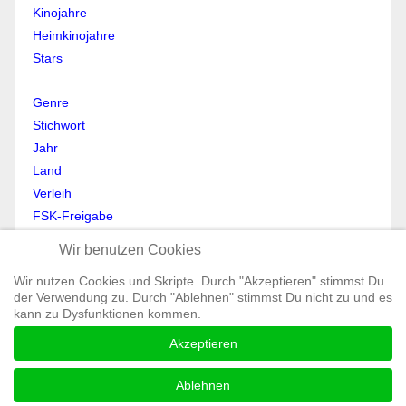
Kinojahre
Heimkinojahre
Stars
Genre
Stichwort
Jahr
Land
Verleih
FSK-Freigabe
Anmelden
Wir benutzen Cookies
Abmelden
Wir nutzen Cookies und Skripte. Durch "Akzeptieren" stimmst Du
Mein Profil
der Verwendung zu. Durch "Ablehnen" stimmst Du nicht zu und es
Registrieren
kann zu Dysfunktionen kommen.
All Rights reserved © Moviewolf 2026
Akzeptieren
Impressum
Datenschutz
Ablehnen