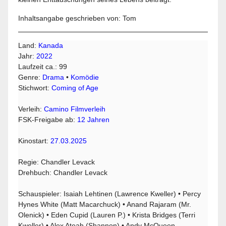
Inhaltsangabe geschrieben von: Tom
Land:
Kanada
Jahr:
2022
Laufzeit ca.: 99
Genre:
Drama
•
Komödie
Stichwort:
Coming of Age
Verleih:
Camino Filmverleih
FSK-Freigabe ab:
12 Jahren
Kinostart:
27.03.2025
Regie: Chandler Levack
Drehbuch: Chandler Levack
Schauspieler: Isaiah Lehtinen (Lawrence Kweller) • Percy
Hynes White (Matt Macarchuck) • Anand Rajaram (Mr.
Olenick) • Eden Cupid (Lauren P.) • Krista Bridges (Terri
Kweller) • Alex Ateah (Shannon) • Andy McQueen