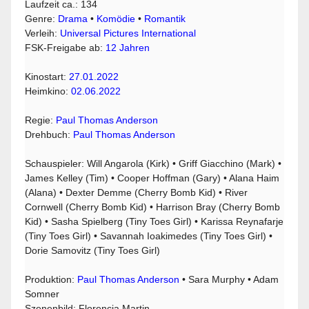
Laufzeit ca.: 134
Genre:
Drama
•
Komödie
•
Romantik
Verleih:
Universal Pictures International
FSK-Freigabe ab:
12 Jahren
Kinostart:
27.01.2022
Heimkino:
02.06.2022
Regie:
Paul Thomas Anderson
Drehbuch:
Paul Thomas Anderson
Schauspieler: Will Angarola (Kirk) • Griff Giacchino (Mark) •
James Kelley (Tim) • Cooper Hoffman (Gary) • Alana Haim
(Alana) • Dexter Demme (Cherry Bomb Kid) • River
Cornwell (Cherry Bomb Kid) • Harrison Bray (Cherry Bomb
Kid) • Sasha Spielberg (Tiny Toes Girl) • Karissa Reynafarje
(Tiny Toes Girl) • Savannah Ioakimedes (Tiny Toes Girl) •
Dorie Samovitz (Tiny Toes Girl)
Produktion:
Paul Thomas Anderson
• Sara Murphy • Adam
Somner
Szenenbild: Florencia Martin