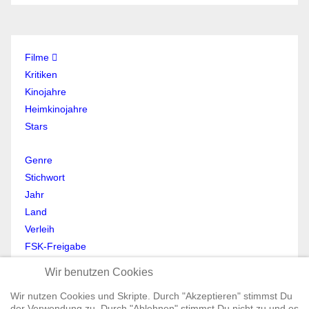
Filme
Kritiken
Kinojahre
Heimkinojahre
Stars
Genre
Stichwort
Jahr
Land
Verleih
FSK-Freigabe
Anmelden
Wir benutzen Cookies
Abmelden
Wir nutzen Cookies und Skripte. Durch "Akzeptieren" stimmst Du
Mein Profil
der Verwendung zu. Durch "Ablehnen" stimmst Du nicht zu und es