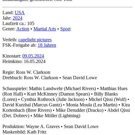
Land:
USA
Jahr:
2024
Laufzeit ca.: 105
Genre:
Action
•
Martial Arts
•
Sport
Verleih:
capelight pictures
FSK-Freigabe ab:
18 Jahren
Kinostart:
09.05.2024
Heimkino: 16.05.2024
Regie: Ross W. Clarkson
Drehbuch: Ross W. Clarkson • Sean David Lowe
Schauspieler: Mathis Landwehr (Michael Rivers) • Matthias Hues
(Ron Hall) • Kurt McKinney (Damon Spears) • Billy Blanks
(Loren) • Cynthia Rothrock (Julie Jackson) • Michel Qissi (Wolf) •
David Kurzhal (Marcus Gantz) • Monia Moula (Lea Martin) • Kira
Kortenbach (Bree Rivers) • Mike Derudder (Dracko) • Abdel Qissi
(Det. Dobrev) • Mike Möller (Lightning)
Produktion: Wayne A. Graves • Sean David Lowe
Maskenbild: Kath Fritz