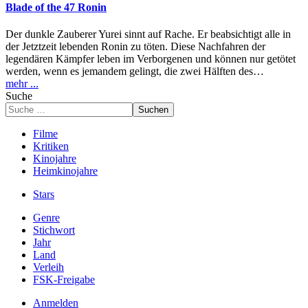
Blade of the 47 Ronin
Der dunkle Zauberer Yurei sinnt auf Rache. Er beabsichtigt alle in
der Jetztzeit lebenden Ronin zu töten. Diese Nachfahren der
legendären Kämpfer leben im Verborgenen und können nur getötet
werden, wenn es jemandem gelingt, die zwei Hälften des…
mehr ...
Suche
Suchen
Filme
Kritiken
Kinojahre
Heimkinojahre
Stars
Genre
Stichwort
Jahr
Land
Verleih
FSK-Freigabe
Anmelden