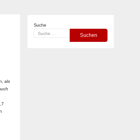
Suche
Suchen
n, als
 Auch
,7
h