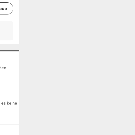
eue
 den
 es keine