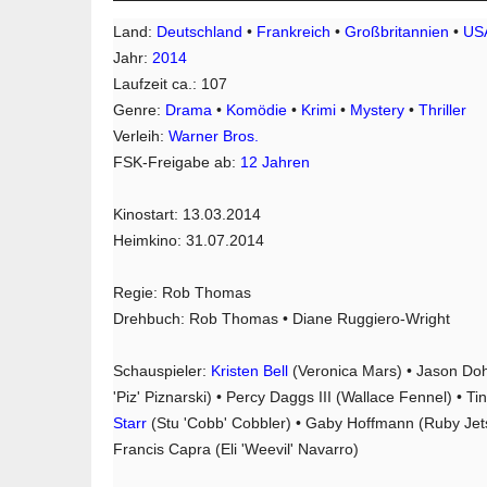
Land:
Deutschland
•
Frankreich
•
Großbritannien
•
US
Jahr:
2014
Laufzeit ca.: 107
Genre:
Drama
•
Komödie
•
Krimi
•
Mystery
•
Thriller
Verleih:
Warner Bros.
FSK-Freigabe ab:
12 Jahren
Kinostart: 13.03.2014
Heimkino: 31.07.2014
Regie: Rob Thomas
Drehbuch: Rob Thomas • Diane Ruggiero-Wright
Schauspieler:
Kristen Bell
(Veronica Mars) • Jason Dohr
'Piz' Piznarski) • Percy Daggs III (Wallace Fennel) • 
Starr
(Stu 'Cobb' Cobbler) • Gaby Hoffmann (Ruby Jetso
Francis Capra (Eli 'Weevil' Navarro)