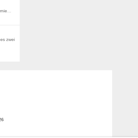
demie…
ges zwei
26