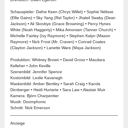
Schauspieler: Dafne Keen (Chrys Willet) • Sophie Nélisse
(Ellie Gains) • Sky Yang (Rel Taylor) • Jhaleil Swaby (Dean
Jackson) • Ali Skovbye (Grace Browning) • Percy Hynes
White (Noah Haggerty) • Mika Amonsen (Tanner Church) •
Michelle Fairley (Ivy Raymore) • Stephen Kalyn (Mason
Raymore) •
Nick Frost
(Mr. Craven) • Conrad Coates
(Clayton Jackson) • Lanette Ware (Maya Jackson)
Produktion: Whitney Brown • David Gross • Macdara
Kelleher • John Keville
Szenenbild: Jennifer Spence
Kostümbild: Leslie Kavanagh
Maskenbild: Amber Bentley • Sarah Craig • Karola
Dirnberger • Heidi Hurtarte • Sara Law • Alastair Muir
Kamera: Björn Charpentier
Musik: Doomphonic
Schnitt: Nick Emerson
Anzeige