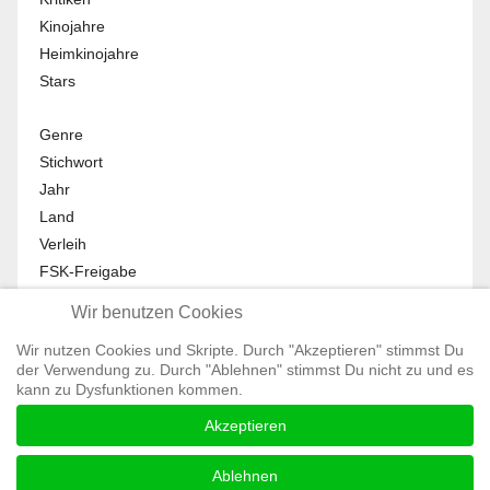
Kinojahre
Heimkinojahre
Stars
Genre
Stichwort
Jahr
Land
Verleih
FSK-Freigabe
Anmelden
Wir benutzen Cookies
Abmelden
Wir nutzen Cookies und Skripte. Durch "Akzeptieren" stimmst Du
Mein Profil
der Verwendung zu. Durch "Ablehnen" stimmst Du nicht zu und es
Registrieren
kann zu Dysfunktionen kommen.
All Rights reserved © Moviewolf 2026
Akzeptieren
Impressum
Datenschutz
Ablehnen