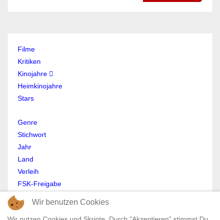
Filme
Kritiken
Kinojahre
Heimkinojahre
Stars
Genre
Stichwort
Jahr
Land
Verleih
FSK-Freigabe
Anmelden
Wir benutzen Cookies
Abmelden
Wir nutzen Cookies und Skripte. Durch "Akzeptieren" stimmst Du