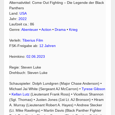
Alternativtitel: Come Out Fighting – Die Legende der Black
Panthers
Land:
USA
Jahr:
2022
Laufzeit ca.: 86
Genre:
Abenteuer
•
Action
•
Drama
•
Krieg
Verleih:
Tiberius Film
FSK-Freigabe ab:
12 Jahren
Heimkino:
02.06.2023
Regie: Steven Luke
Drehbuch: Steven Luke
Schauspieler: Dolph Lundgren (Major Chase Anderson) •
Michael Jai White (Sergeant AJ McCarron) •
Tyrese Gibson
•
Kellan Lutz
(Lieutenant Frank Ross) • Vicellous Shannon
(Sgt. Thomas) • Justen Jones (1st Lt. AJ Bronson) • Hiram
A. Murray (Lieutenant Robert A. Hayes) • Andrew Stecker
(Lt. Mike Rawlings) • Martin Davis (Black Panther Fighter