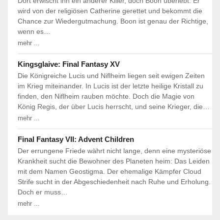
Dort erwischt ihn ein anderer Killer, doch Boon überlebt. Er
wird von der religiösen Catherine gerettet und bekommt die
Chance zur Wiedergutmachung. Boon ist genau der Richtige,
wenn es…
mehr ...
Kingsglaive: Final Fantasy XV
Die Königreiche Lucis und Niflheim liegen seit ewigen Zeiten
im Krieg miteinander. In Lucis ist der letzte heilige Kristall zu
finden, den Niflheim rauben möchte. Doch die Magie von
König Regis, der über Lucis herrscht, und seine Krieger, die…
mehr ...
Final Fantasy VII: Advent Children
Der errungene Friede währt nicht lange, denn eine mysteriöse
Krankheit sucht die Bewohner des Planeten heim: Das Leiden
mit dem Namen Geostigma. Der ehemalige Kämpfer Cloud
Strife sucht in der Abgeschiedenheit nach Ruhe und Erholung.
Doch er muss…
mehr ...