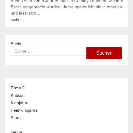
frühen Alter von 9 Jahren musste Cataleya erleben, wie ihre
Eltern umgebracht wurden. Jahre später lebt sie in Amerika
und lässt sich…
mehr ...
Suche
Suchen
Filme
Kritiken
Kinojahre
Heimkinojahre
Stars
Genre