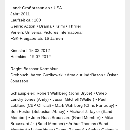
Land:
Großbritannien
•
USA
Jahr:
2011
Laufzeit ca.: 109
Genre:
Action
•
Drama
•
Krimi
•
Thriller
Verleih:
Universal Pictures International
FSK-Freigabe ab:
16 Jahren
Kinostart: 15.03.2012
Heimkino: 19.07.2012
Regie: Baltasar Kormákur
Drehbuch: Aaron Guzikowski • Arnaldur Indriðason • Óskar
Jónasson
Schauspieler: Robert Wahlberg (John Bryce) •
Caleb
Landry Jones
(Andy) • Jason Mitchell (Walter) • Paul
LeBlanc (CBP Official) •
Mark Wahlberg
(Chris Farraday) •
Ben Foster
(Sebastian Abney) • Michael J. Taylor (Band
Member) • John Russ Broussard (Band Member) • Mike
Broussard Jr. (Band Member) • Arthur Thomas (Band
Member) • Lukas Haas (Danny Raymer) • Amber Gaiennie