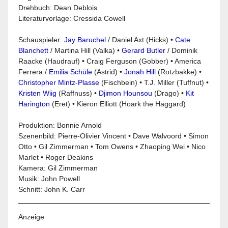
Drehbuch: Dean Deblois
Literaturvorlage: Cressida Cowell
Schauspieler:
Jay Baruchel
/ Daniel Axt (Hicks) •
Cate
Blanchett
/ Martina Hill (Valka) •
Gerard Butler
/ Dominik
Raacke (Haudrauf) • Craig Ferguson (Gobber) • America
Ferrera /
Emilia Schüle
(Astrid) •
Jonah Hill
(Rotzbakke) •
Christopher Mintz-Plasse
(Fischbein) • T.J. Miller (Tuffnut) •
Kristen Wiig
(Raffnuss) •
Djimon Hounsou
(Drago) •
Kit
Harington
(Eret) • Kieron Elliott (Hoark the Haggard)
Produktion: Bonnie Arnold
Szenenbild: Pierre-Olivier Vincent • Dave Walvoord • Simon
Otto • Gil Zimmerman • Tom Owens • Zhaoping Wei • Nico
Marlet • Roger Deakins
Kamera: Gil Zimmerman
Musik: John Powell
Schnitt: John K. Carr
Anzeige