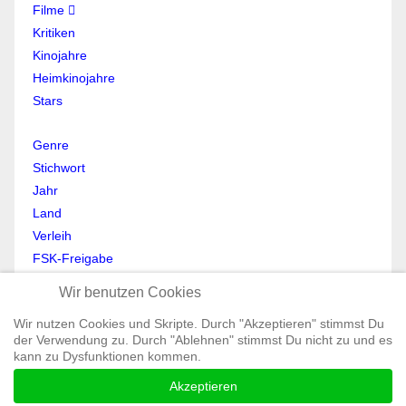
Filme
Kritiken
Kinojahre
Heimkinojahre
Stars
Genre
Stichwort
Jahr
Land
Verleih
FSK-Freigabe
Anmelden
Wir benutzen Cookies
Abmelden
Wir nutzen Cookies und Skripte. Durch "Akzeptieren" stimmst Du
Mein Profil
der Verwendung zu. Durch "Ablehnen" stimmst Du nicht zu und es
Registrieren
kann zu Dysfunktionen kommen.
All Rights reserved © Moviewolf 2026
Akzeptieren
Impressum