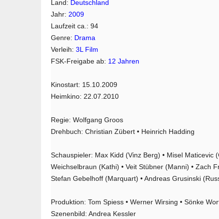
Land:
Deutschland
Jahr:
2009
Laufzeit ca.: 94
Genre:
Drama
Verleih:
3L Film
FSK-Freigabe ab:
12 Jahren
Kinostart: 15.10.2009
Heimkino: 22.07.2010
Regie: Wolfgang Groos
Drehbuch: Christian Zübert • Heinrich Hadding
Schauspieler: Max Kidd (Vinz Berg) • Misel Maticevic 
Weichselbraun (Kathi) • Veit Stübner (Manni) • Zach F
Stefan Gebelhoff (Marquart) • Andreas Grusinski (Russ
Produktion: Tom Spiess • Werner Wirsing • Sönke Wo
Szenenbild: Andrea Kessler