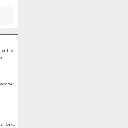
nd ihre
ten…
nsporter
infarkt,