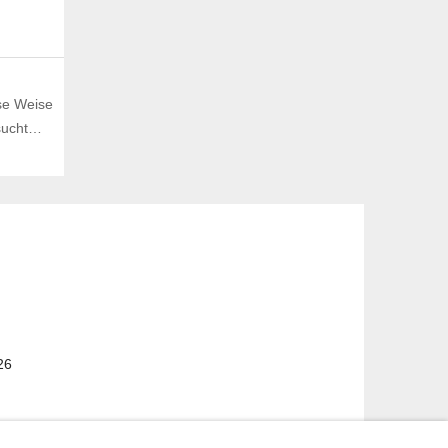
se Weise
rsucht…
26