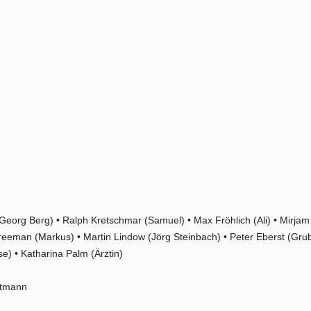
(Georg Berg) • Ralph Kretschmar (Samuel) • Max Fröhlich (Ali) • Mirjam
reeman (Markus) • Martin Lindow (Jörg Steinbach) • Peter Eberst (Grub
e) • Katharina Palm (Ärztin)
rtmann