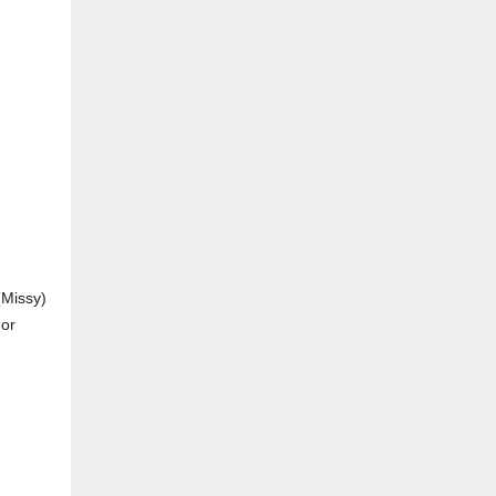
(Missy)
nor