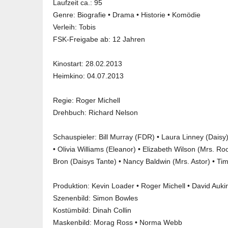
Laufzeit ca.: 95
Genre:
Biografie
•
Drama
•
Historie
•
Komödie
Verleih:
Tobis
FSK-Freigabe ab:
12 Jahren
Kinostart: 28.02.2013
Heimkino: 04.07.2013
Regie: Roger Michell
Drehbuch: Richard Nelson
Schauspieler:
Bill Murray
(FDR) •
Laura Linney
(Daisy
• Olivia Williams (Eleanor) • Elizabeth Wilson (Mrs. 
Bron (Daisys Tante) • Nancy Baldwin (Mrs. Astor) • T
Produktion: Kevin Loader • Roger Michell • David Auki
Szenenbild: Simon Bowles
Kostümbild: Dinah Collin
Maskenbild: Morag Ross • Norma Webb