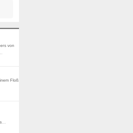
bers von
e…
einem Floß
das…