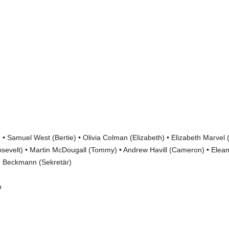
) •
Samuel West
(Bertie) • Olivia Colman (Elizabeth) • Elizabeth Marvel 
Roosevelt) • Martin McDougall (Tommy) • Andrew Havill (Cameron) • Elea
im Beckmann (Sekretär)
n