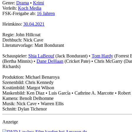
Genre:
Drama
•
Krimi
Verleih:
Koch Media
FSK-Freigabe ab:
16 Jahren
Heimkino:
30.04.2021
Regie: John Hillcoat
Drehbuch: Nick Cave
Literaturvorlage: Matt Bondurant
Schauspieler:
Shia LaBeouf
(Jack Bondurant) •
Tom Hardy
(Forrest 
(Bertha Minnix) •
Dane DeHaan
(Cricket Pate) • Chris McGarry (Da
Richards)
Produktion: Michael Benaroya
Szenenbild: Chris Kennedy
Kostümbild: Margot Wilson
Maskenbild: Ken Diaz • Luis García • Cathrine A. Marcotte • Robert
Kamera: Benoît Delhomme
Musik: Nick Cave • Warren Ellis
Schnitt: Dylan Tichenor
Anzeige
Film kaufen bei Amazon.de