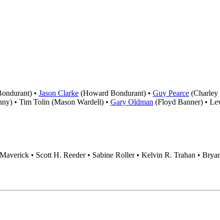
Bondurant) •
Jason Clarke
(Howard Bondurant) •
Guy Pearce
(Charley
nny) • Tim Tolin (Mason Wardell) •
Gary Oldman
(Floyd Banner) • Le
 Maverick • Scott H. Reeder • Sabine Roller • Kelvin R. Trahan • Bry