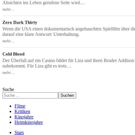
Absichten ins Leben gerufene Seite wird…
mehr ...
Zero Dark Thirty
Wenn die USA einen dokumentarisch angehauchten Spielfilm über die J
darauf eine klare Antwort: Unterhaltung.
mehr ...
Cold Blood
Der Überfall auf ein Casino bildet für Liza und ihren Bruder Addison 
nahekommt. Für Liza gibt es trotz…
mehr ...
Suche
Suchen
Filme
Kritiken
Kinojahre
Heimkinojahre
Stars