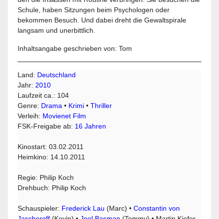
Schule, haben Sitzungen beim Psychologen oder
bekommen Besuch. Und dabei dreht die Gewaltspirale
langsam und unerbittlich.
Inhaltsangabe geschrieben von: Tom
Land:
Deutschland
Jahr:
2010
Laufzeit ca.: 104
Genre:
Drama
•
Krimi
•
Thriller
Verleih:
Movienet Film
FSK-Freigabe ab:
16 Jahren
Kinostart: 03.02.2011
Heimkino: 14.10.2011
Regie: Philip Koch
Drehbuch: Philip Koch
Schauspieler:
Frederick Lau
(Marc) •
Constantin von
Jascheroff
(Kevin) •
Joel Basman
(Tommy) • Martin Kiefer