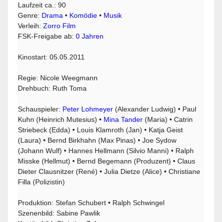
Laufzeit ca.: 90
Genre:
Drama
•
Komödie
•
Musik
Verleih:
Zorro Film
FSK-Freigabe ab:
0 Jahren
Kinostart: 05.05.2011
Regie: Nicole Weegmann
Drehbuch: Ruth Toma
Schauspieler:
Peter Lohmeyer
(Alexander Ludwig) • Paul
Kuhn (Heinrich Mutesius) •
Mina Tander
(Maria) • Catrin
Striebeck (Edda) • Louis Klamroth (Jan) • Katja Geist
(Laura) • Bernd Birkhahn (Max Pinas) • Joe Sydow
(Johann Wulf) • Hannes Hellmann (Silvio Manni) • Ralph
Misske (Hellmut) • Bernd Begemann (Produzent) • Claus
Dieter Clausnitzer (René) • Julia Dietze (Alice) • Christiane
Filla (Polizistin)
Produktion: Stefan Schubert • Ralph Schwingel
Szenenbild: Sabine Pawlik