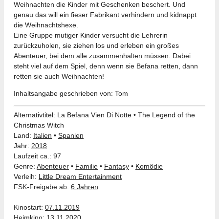
Weihnachten die Kinder mit Geschenken beschert. Und
genau das will ein fieser Fabrikant verhindern und kidnappt
die Weihnachtshexe.
Eine Gruppe mutiger Kinder versucht die Lehrerin
zurückzuholen, sie ziehen los und erleben ein großes
Abenteuer, bei dem alle zusammenhalten müssen. Dabei
steht viel auf dem Spiel, denn wenn sie Befana retten, dann
retten sie auch Weihnachten!
Inhaltsangabe geschrieben von: Tom
Alternativtitel: La Befana Vien Di Notte • The Legend of the
Christmas Witch
Land:
Italien
•
Spanien
Jahr:
2018
Laufzeit ca.: 97
Genre:
Abenteuer
•
Familie
•
Fantasy
•
Komödie
Verleih:
Little Dream Entertainment
FSK-Freigabe ab:
6 Jahren
Kinostart:
07.11.2019
Heimkino:
13.11.2020