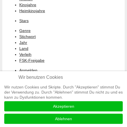
Kinojahre
Heimkinojahre
Stars
Genre
Stichwort
Jahr
Land
Verleih
FSK-Freigabe
Anmelden
Abmelden
Wir benutzen Cookies
Mein Profil
Wir nutzen Cookies und Skripte. Durch "Akzeptieren" stimmst Du
Registrieren
der Verwendung zu. Durch "Ablehnen" stimmst Du nicht zu und es
kann zu Dysfunktionen kommen.
All Rights reserved © Moviewolf 2026
Akzeptieren
Impressum
Datenschutz
Ablehnen
AGB