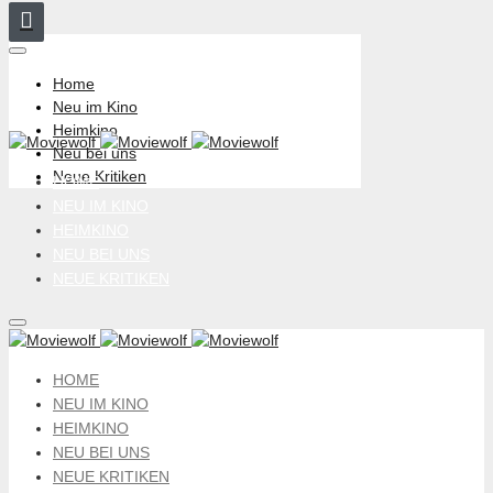
Home
Neu im Kino
Heimkino
Neu bei uns
Neue Kritiken
HOME
NEU IM KINO
HEIMKINO
NEU BEI UNS
NEUE KRITIKEN
HOME
NEU IM KINO
HEIMKINO
NEU BEI UNS
NEUE KRITIKEN