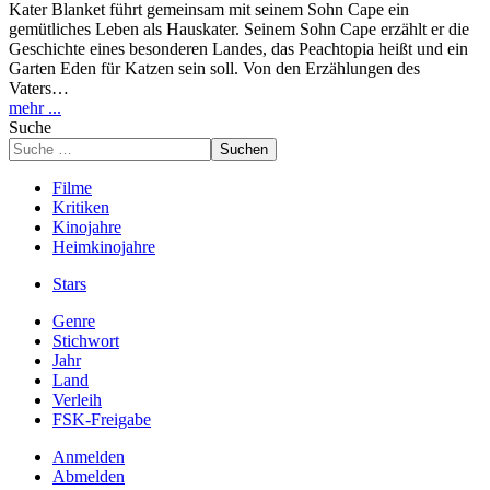
Kater Blanket führt gemeinsam mit seinem Sohn Cape ein
gemütliches Leben als Hauskater. Seinem Sohn Cape erzählt er die
Geschichte eines besonderen Landes, das Peachtopia heißt und ein
Garten Eden für Katzen sein soll. Von den Erzählungen des
Vaters…
mehr ...
Suche
Suchen
Filme
Kritiken
Kinojahre
Heimkinojahre
Stars
Genre
Stichwort
Jahr
Land
Verleih
FSK-Freigabe
Anmelden
Abmelden