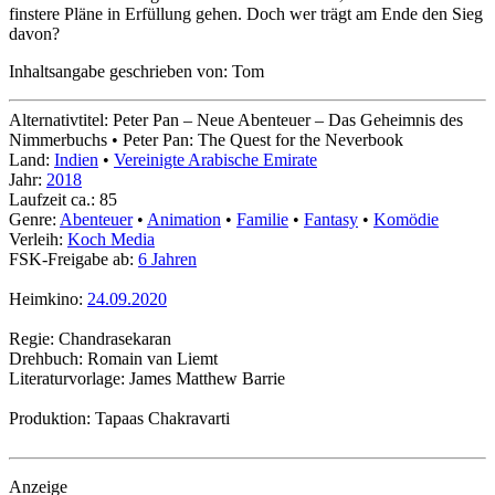
finstere Pläne in Erfüllung gehen. Doch wer trägt am Ende den Sieg
davon?
Inhaltsangabe geschrieben von: Tom
Alternativtitel: Peter Pan – Neue Abenteuer – Das Geheimnis des
Nimmerbuchs • Peter Pan: The Quest for the Neverbook
Land:
Indien
•
Vereinigte Arabische Emirate
Jahr:
2018
Laufzeit ca.: 85
Genre:
Abenteuer
•
Animation
•
Familie
•
Fantasy
•
Komödie
Verleih:
Koch Media
FSK-Freigabe ab:
6 Jahren
Heimkino:
24.09.2020
Regie: Chandrasekaran
Drehbuch: Romain van Liemt
Literaturvorlage: James Matthew Barrie
Produktion: Tapaas Chakravarti
Anzeige