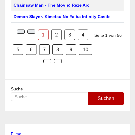
Chainsaw Man - The Movie: Reze Arc
Demon Slayer: Kimetsu No Yaiba Infinity Castle
1
2
3
4
Seite 1 von 56
5
6
7
8
9
10
Suche
Suchen
Filme