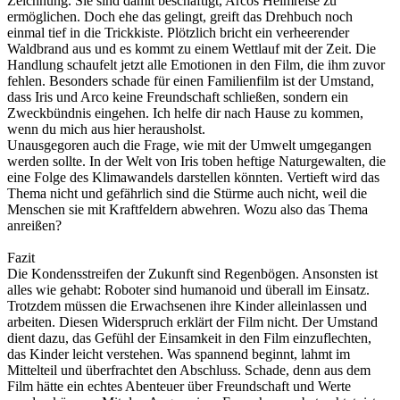
Zeichnung. Sie sind damit beschäftigt, Arcos Heimreise zu
ermöglichen. Doch ehe das gelingt, greift das Drehbuch noch
einmal tief in die Trickkiste. Plötzlich bricht ein verheerender
Waldbrand aus und es kommt zu einem Wettlauf mit der Zeit. Die
Handlung schaufelt jetzt alle Emotionen in den Film, die ihm zuvor
fehlen. Besonders schade für einen Familienfilm ist der Umstand,
dass Iris und Arco keine Freundschaft schließen, sondern ein
Zweckbündnis eingehen. Ich helfe dir nach Hause zu kommen,
wenn du mich aus hier herausholst.
Unausgegoren auch die Frage, wie mit der Umwelt umgegangen
werden sollte. In der Welt von Iris toben heftige Naturgewalten, die
eine Folge des Klimawandels darstellen könnten. Vertieft wird das
Thema nicht und gefährlich sind die Stürme auch nicht, weil die
Menschen sie mit Kraftfeldern abwehren. Wozu also das Thema
anreißen?
Fazit
Die Kondensstreifen der Zukunft sind Regenbögen. Ansonsten ist
alles wie gehabt: Roboter sind humanoid und überall im Einsatz.
Trotzdem müssen die Erwachsenen ihre Kinder alleinlassen und
arbeiten. Diesen Widerspruch erklärt der Film nicht. Der Umstand
dient dazu, das Gefühl der Einsamkeit in den Film einzuflechten,
das Kinder leicht verstehen. Was spannend beginnt, lahmt im
Mittelteil und überfrachtet den Abschluss. Schade, denn aus dem
Film hätte ein echtes Abenteuer über Freundschaft und Werte