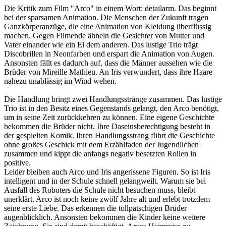
Die Kritik zum Film "Arco" in einem Wort: detailarm. Das beginnt
bei der sparsamen Animation. Die Menschen der Zukunft tragen
Ganzkörperanzüge, die eine Animation von Kleidung überflüssig
machen. Gegen Filmende ähneln die Gesichter von Mutter und
Vater einander wie ein Ei dem anderen. Das lustige Trio trägt
Discobrillen in Neonfarben und erspart die Animation von Augen.
Ansonsten fällt es dadurch auf, dass die Männer aussehen wie die
Brüder von Mireille Mathieu. An Iris verwundert, dass ihre Haare
nahezu unablässig im Wind wehen.
Die Handlung bringt zwei Handlungsstränge zusammen. Das lustige
Trio ist in den Besitz eines Gegenstands gelangt, den Arco benötigt,
um in seine Zeit zurückkehren zu können. Eine eigene Geschichte
bekommen die Brüder nicht. Ihre Daseinsberechtigung besteht in
der gespielten Komik. Ihren Handlungsstrang führt die Geschichte
ohne großes Geschick mit dem Erzählfaden der Jugendlichen
zusammen und kippt die anfangs negativ besetzten Rollen in
positive.
Leider bleiben auch Arco und Iris angerissene Figuren. So ist Iris
intelligent und in der Schule schnell gelangweilt. Warum sie bei
Ausfall des Roboters die Schule nicht besuchen muss, bleibt
unerklärt. Arco ist noch keine zwölf Jahre alt und erlebt trotzdem
seine erste Liebe. Das erkennen die tollpatschigen Brüder
augenblicklich. Ansonsten bekommen die Kinder keine weitere