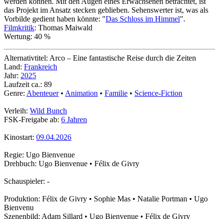
werden können. Mit den Augen eines Erwachsenen betrachtet, ist
das Projekt im Ansatz stecken geblieben. Sehenswerter ist, was als
Vorbilde gedient haben könnte: "
Das Schloss im Himmel
".
Filmkritik
: Thomas Maiwald
Wertung: 40 %
Alternativtitel: Arco – Eine fantastische Reise durch die Zeiten
Land:
Frankreich
Jahr:
2025
Laufzeit ca.: 89
Genre:
Abenteuer
•
Animation
•
Familie
•
Science-Fiction
Verleih:
Wild Bunch
FSK-Freigabe ab:
6 Jahren
Kinostart:
09.04.2026
Regie: Ugo Bienvenue
Drehbuch: Ugo Bienvenue • Félix de Givry
Schauspieler: -
Produktion: Félix de Givry • Sophie Mas • Natalie Portman • Ugo
Bienvenu
Szenenbild: Adam Sillard • Ugo Bienvenue • Félix de Givry