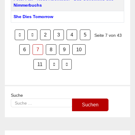
Nimmerbuchs
She Dies Tomorrow
2
3
4
5
Seite 7 von 43
6
7
8
9
10
11
Suche
Suchen
Type 2 or more characters for results.