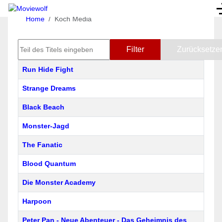
Home
Koch Media
Teil des Titels eingeben
Filter
Zurücksetze
Titel
Run Hide Fight
Strange Dreams
Black Beach
Monster-Jagd
The Fanatic
Blood Quantum
Die Monster Academy
Harpoon
Peter Pan - Neue Abenteuer - Das Geheimnis des