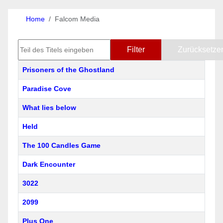
Home
Falcom Media
Teil des Titels eingeben
Filter
Zurücksetze
Titel
Prisoners of the Ghostland
Paradise Cove
What lies below
Held
The 100 Candles Game
Dark Encounter
3022
2099
Plus One