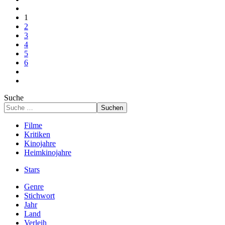
1
2
3
4
5
6
Suche
Suchen
Filme
Kritiken
Kinojahre
Heimkinojahre
Stars
Genre
Stichwort
Jahr
Land
Verleih