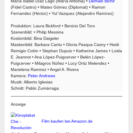
María Isabel Díaz Lago (María Antonia) •
Demián Bichir
(Fidel Castro) • Mateo Gómez (Diplomat) • Ramon
Fernandez (Héctor) • Yul Vazquez (Alejandro Ramírez)
Produktion: Laura Bickford • Benicio Del Toro
Szenenbild: • Philip Messina
Kostümbild: Bina Daigeler
Maskenbild: Barbara Cantu • Gloria Pasqua Casny • Heidi
Remigio Colón • Stephan Dupuis • Katherine James • Loida
E. Jeannot • Ana López-Puigcerver • Belén López-
Puigcerver • Milagros Núñez • Lucy Ortiz Melendez •
Marielena Ramirez • Angel A. Rivera
Kamera:
Peter Andrews
Musik: Alberto Iglesias
Schnitt: Pablo Zumárraga
Anzeige
Film kaufen bei Amazon.de