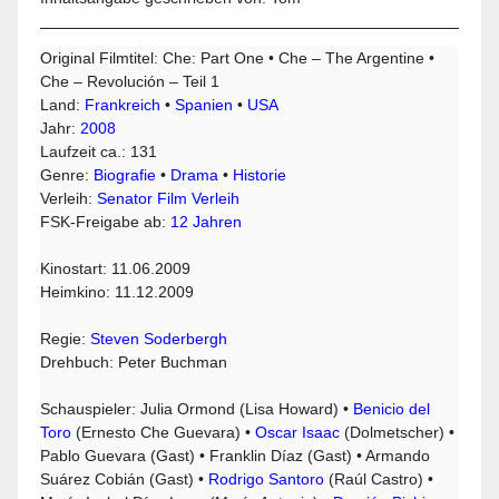
Original Filmtitel: Che: Part One • Che – The Argentine •
Che – Revolución – Teil 1
Land:
Frankreich
•
Spanien
•
USA
Jahr:
2008
Laufzeit ca.: 131
Genre:
Biografie
•
Drama
•
Historie
Verleih:
Senator Film Verleih
FSK-Freigabe ab:
12 Jahren
Kinostart: 11.06.2009
Heimkino: 11.12.2009
Regie:
Steven Soderbergh
Drehbuch: Peter Buchman
Schauspieler: Julia Ormond (Lisa Howard) •
Benicio del
Toro
(Ernesto Che Guevara) •
Oscar Isaac
(Dolmetscher) •
Pablo Guevara (Gast) • Franklin Díaz (Gast) • Armando
Suárez Cobián (Gast) •
Rodrigo Santoro
(Raúl Castro) •