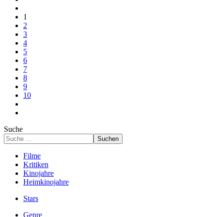
1
2
3
4
5
6
7
8
9
10
Suche
Suchen
Filme
Kritiken
Kinojahre
Heimkinojahre
Stars
Genre