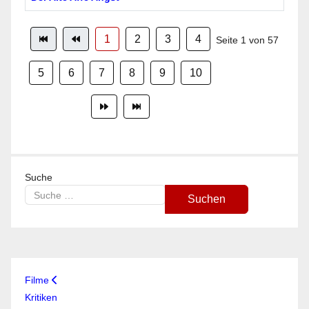
1
2
3
4
Seite 1 von 57
5
6
7
8
9
10
Suche
Suchen
Type 2 or more characters for results.
Filme
Kritiken