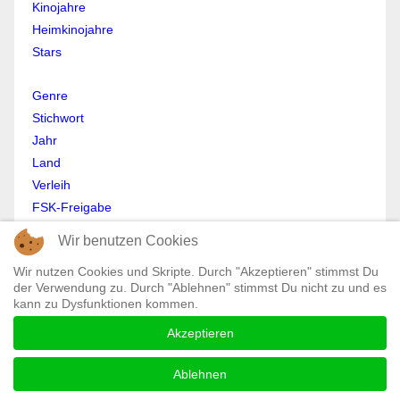
Kinojahre
Heimkinojahre
Stars
Genre
Stichwort
Jahr
Land
Verleih
FSK-Freigabe
Anmelden
Wir benutzen Cookies
Abmelden
Wir nutzen Cookies und Skripte. Durch "Akzeptieren" stimmst Du
Mein Profil
der Verwendung zu. Durch "Ablehnen" stimmst Du nicht zu und es
Registrieren
kann zu Dysfunktionen kommen.
All Rights reserved © Moviewolf 2026
Akzeptieren
Impressum
Datenschutz
Ablehnen
AGB