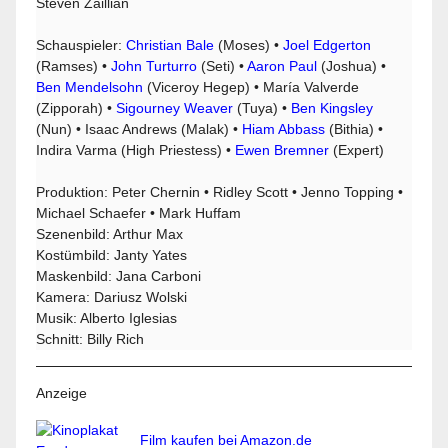
Steven Zaillian
Schauspieler:
Christian Bale
(Moses) •
Joel Edgerton
(Ramses) •
John Turturro
(Seti) •
Aaron Paul
(Joshua) •
Ben Mendelsohn
(Viceroy Hegep) • María Valverde
(Zipporah) •
Sigourney Weaver
(Tuya) •
Ben Kingsley
(Nun) • Isaac Andrews (Malak) •
Hiam Abbass
(Bithia) •
Indira Varma (High Priestess) •
Ewen Bremner
(Expert)
Produktion: Peter Chernin • Ridley Scott • Jenno Topping •
Michael Schaefer • Mark Huffam
Szenenbild: Arthur Max
Kostümbild: Janty Yates
Maskenbild: Jana Carboni
Kamera: Dariusz Wolski
Musik: Alberto Iglesias
Schnitt: Billy Rich
Anzeige
Film kaufen bei Amazon.de