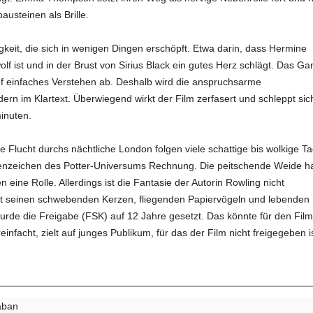
bausteinen als Brille.
keit, die sich in wenigen Dingen erschöpft. Etwa darin, dass Hermine
olf ist und in der Brust von Sirius Black ein gutes Herz schlägt. Das Gan
auf einfaches Verstehen ab. Deshalb wird die anspruchsarme
dern im Klartext. Überwiegend wirkt der Film zerfasert und schleppt sic
inuten.
die Flucht durchs nächtliche London folgen viele schattige bis wolkige T
kenzeichen des Potter-Universums Rechnung. Die peitschende Weide ha
eine Rolle. Allerdings ist die Fantasie der Autorin Rowling nicht
mit seinen schwebenden Kerzen, fliegenden Papiervögeln und lebenden
wurde die Freigabe (FSK) auf 12 Jahre gesetzt. Das könnte für den Film
nfacht, zielt auf junges Publikum, für das der Film nicht freigegeben is
kaban