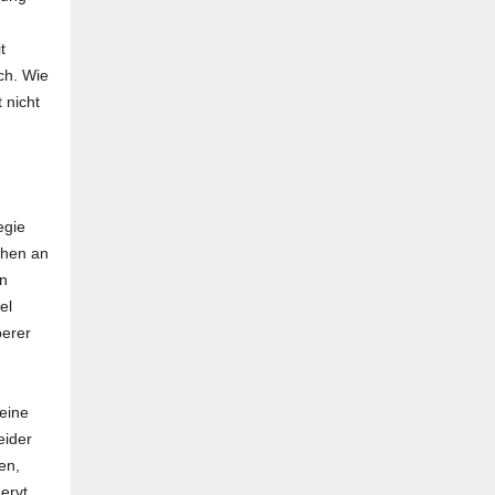
t
ch. Wie
 nicht
egie
ehen an
en
el
berer
 eine
eider
en,
ervt