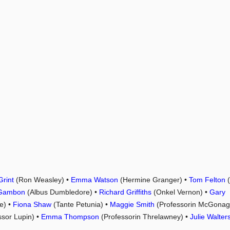
Grint
(Ron Weasley) •
Emma Watson
(Hermine Granger) •
Tom Felton
(
 Gambon
(Albus Dumbledore) •
Richard Griffiths
(Onkel Vernon) •
Gary
e) •
Fiona Shaw
(Tante Petunia) •
Maggie Smith
(Professorin McGonaga
sor Lupin) •
Emma Thompson
(Professorin Threlawney) •
Julie Walter