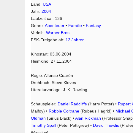
Land:
USA
Jahr:
2004
Laufzeit ca.: 136
Genre:
Abenteuer
•
Familie
•
Fantasy
Verleih:
Warner Bros.
FSK-Freigabe ab:
12 Jahren
Kinostart: 03.06.2004
Heimkino: 27.11.2004
Regie: Alfonso Cuarón
Drehbuch: Steve Kloves
Literaturvorlage: J. K. Rowling
Schauspieler:
Daniel Radcliffe
(Harry Potter) •
Rupert 
Malfoy) •
Robbie Coltrane
(Rubeus Hagrid) •
Michael
Oldman
(Sirius Black) •
Alan Rickman
(Professor Snap
Timothy Spall
(Peter Pettigrew) •
David Thewlis
(Profes
Weasley)