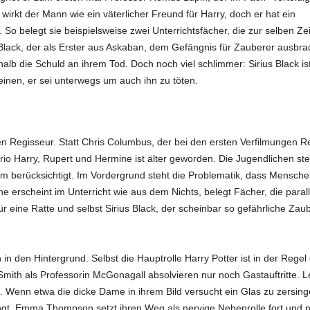
 wirkt der Mann wie ein väterlicher Freund für Harry, doch er hat ein
o belegt sie beispielsweise zwei Unterrichtsfächer, die zur selben Zei
 Black, der als Erster aus Askaban, dem Gefängnis für Zauberer ausbra
halb die Schuld an ihrem Tod. Doch noch viel schlimmer: Sirius Black ist
einen, er sei unterwegs um auch ihn zu töten.
en Regisseur. Statt Chris Columbus, der bei den ersten Verfilmungen R
io Harry, Rupert und Hermine ist älter geworden. Die Jugendlichen st
aum berücksichtigt. Im Vordergrund steht die Problematik, dass Mensch
 erscheint im Unterricht wie aus dem Nichts, belegt Fächer, die parall
 für eine Ratte und selbst Sirius Black, der scheinbar so gefährliche Zau
in den Hintergrund. Selbst die Hauptrolle Harry Potter ist in der Regel
Smith als Professorin McGonagall absolvieren nur noch Gastauftritte. L
. Wenn etwa die dicke Dame in ihrem Bild versucht ein Glas zu zersing
ngt. Emma Thompson setzt ihren Weg als nervige Nebenrolle fort und n