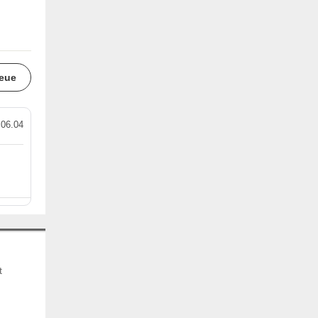
eue
.06.04
t