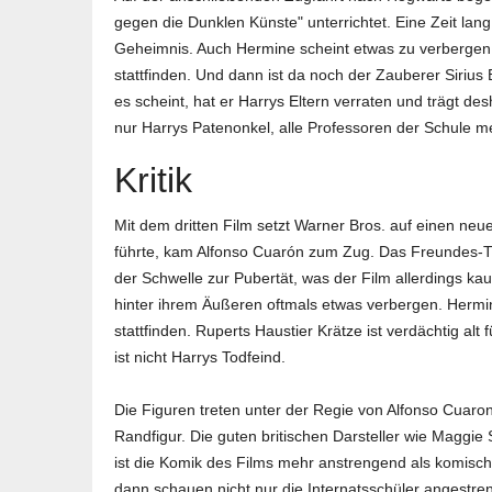
gegen die Dunklen Künste" unterrichtet. Eine Zeit lang
Geheimnis. Auch Hermine scheint etwas zu verbergen. S
stattfinden. Und dann ist da noch der Zauberer Sirius
es scheint, hat er Harrys Eltern verraten und trägt des
nur Harrys Patenonkel, alle Professoren der Schule m
Kritik
Mit dem dritten Film setzt Warner Bros. auf einen neu
führte, kam Alfonso Cuarón zum Zug. Das Freundes-Tr
der Schwelle zur Pubertät, was der Film allerdings k
hinter ihrem Äußeren oftmals etwas verbergen. Hermine
stattfinden. Ruperts Haustier Krätze ist verdächtig alt
ist nicht Harrys Todfeind.
Die Figuren treten unter der Regie von Alfonso Cuaron 
Randfigur. Die guten britischen Darsteller wie Maggie 
ist die Komik des Films mehr anstrengend als komisch
dann schauen nicht nur die Internatsschüler angestre