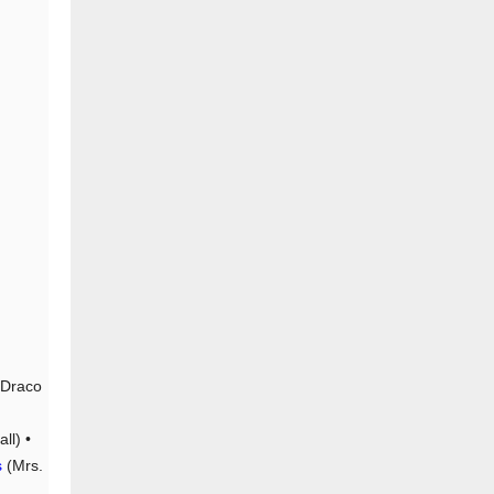
Draco
ll) •
s
(Mrs.