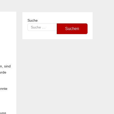
Suche
Suchen
n, sind
urde
annte
gung