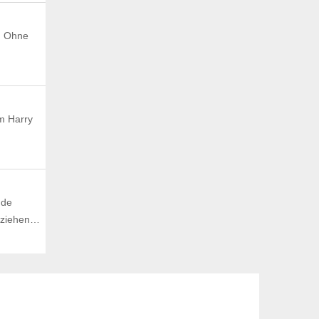
. Ohne
m Harry
nde
t ziehen…