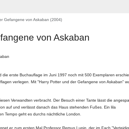
der Gefangene von Askaban (2004)
efangene von Askaban
d die erste Buchauflage im Juni 1997 noch mit 500 Exemplaren erschie
uflagen verlegen. Mit "Harry Potter und der Gefangene von Askaban" w
fiesen Verwandten verbracht. Der Besuch einer Tante lässt die angesp
llon auf und verlässt danach das Haus stehenden Fußes. Ein lila
en Tempo geht es durchs nächtliche London.
net er zum ersten Mal Professor Remus Lupin, der im Fach "Verteidi