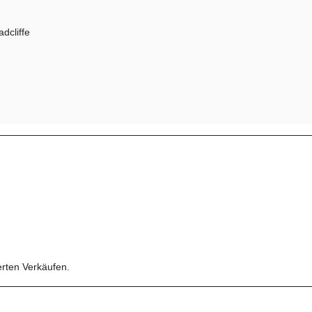
dcliffe
erten Verkäufen.