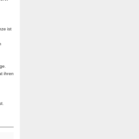
ze ist
h
age.
t ihren
t.