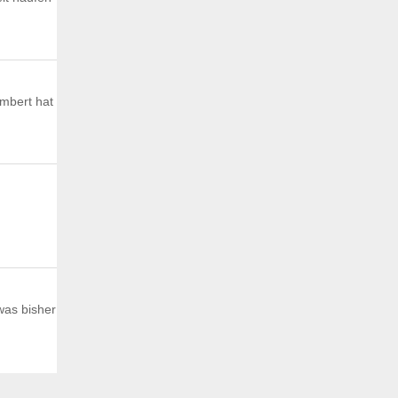
ambert hat
 was bisher