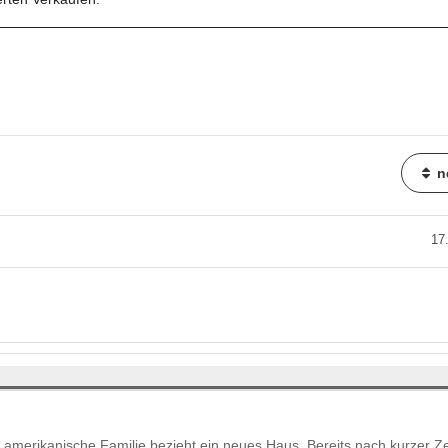
n
17
amerikanische Familie bezieht ein neues Haus. Bereits nach kurzer Ze