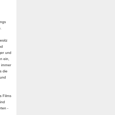
angs
.
esitz
nd
ger und
n ein,
t immer
s die
rund
s Films
ind
rten -