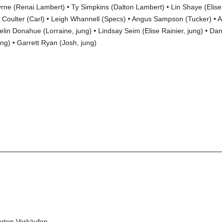
yrne
(Renai Lambert) •
Ty Simpkins
(Dalton Lambert) •
Lin Shaye
(Elise
 Coulter (Carl) •
Leigh Whannell
(Specs) • Angus Sampson (Tucker) • 
elin Donahue (Lorraine, jung) • Lindsay Seim (Elise Rainier, jung) • Dan
jung) • Garrett Ryan (Josh, jung)
erten Verkäufen.