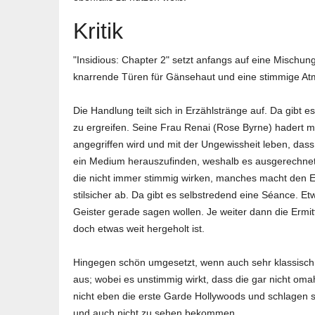
Kritik
"Insidious: Chapter 2" setzt anfangs auf eine Mischu
knarrende Türen für Gänsehaut und eine stimmige Atm
Die Handlung teilt sich in Erzählstränge auf. Da gibt
zu ergreifen. Seine Frau Renai (Rose Byrne) hadert m
angegriffen wird und mit der Ungewissheit leben, das
ein Medium herauszufinden, weshalb es ausgerechnet d
die nicht immer stimmig wirken, manches macht den Ein
stilsicher ab. Da gibt es selbstredend eine Séance. E
Geister gerade sagen wollen. Je weiter dann die Ermitt
doch etwas weit hergeholt ist.
Hingegen schön umgesetzt, wenn auch sehr klassisch,
aus; wobei es unstimmig wirkt, dass die gar nicht oma
nicht eben die erste Garde Hollywoods und schlagen si
und auch nicht zu sehen bekommen.