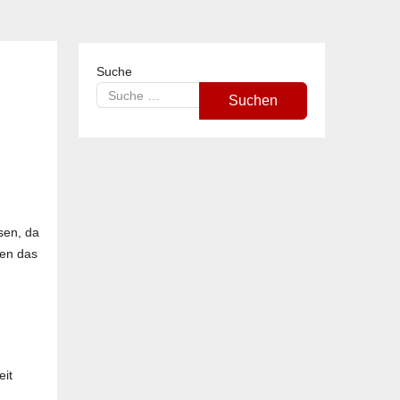
Suche
Suchen
sen, da
gen das
eit