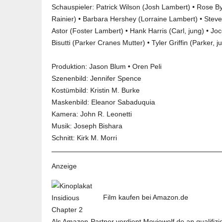
Schauspieler:
Patrick Wilson
(Josh Lambert) •
Rose B
Rainier) •
Barbara Hershey
(Lorraine Lambert) • Steve
Astor (Foster Lambert) • Hank Harris (Carl, jung) • Joc
Bisutti (Parker Cranes Mutter) • Tyler Griffin (Parker, 
Produktion:
Jason Blum
• Oren Peli
Szenenbild: Jennifer Spence
Kostümbild: Kristin M. Burke
Maskenbild: Eleanor Sabaduquia
Kamera: John R. Leonetti
Musik: Joseph Bishara
Schnitt: Kirk M. Morri
Anzeige
Film kaufen bei Amazon.de
Als Amazon-Partner verdient Moviewolf.de an qualifizi