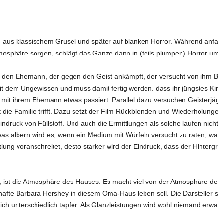
ng aus klassischem Grusel und später auf blanken Horror. Während anf
osphäre sorgen, schlägt das Ganze dann in (teils plumpen) Horror um
 es den Ehemann, der gegen den Geist ankämpft, der versucht von ihm B
it dem Ungewissen und muss damit fertig werden, dass ihr jüngstes Ki
s mit ihrem Ehemann etwas passiert. Parallel dazu versuchen Geisterjä
ie Familie trifft. Dazu setzt der Film Rückblenden und Wiederholunge
druck von Füllstoff. Und auch die Ermittlungen als solche laufen nich
twas albern wird es, wenn ein Medium mit Würfeln versucht zu raten, wa
lung voranschreitet, desto stärker wird der Eindruck, dass der Hinterg
 ist die Atmosphäre des Hauses. Es macht viel von der Atmosphäre de
hafte Barbara Hershey in diesem Oma-Haus leben soll. Die Darsteller s
ch unterschiedlich tapfer. Als Glanzleistungen wird wohl niemand erwa