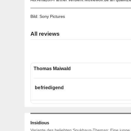
Bild:
Sony Pictures
All reviews
Thomas Maiwald
befriedigend
Insidious
Variante des beliebten Spukhaus-Themas: Eine junge, 