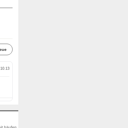
eue
.10.13
it häufen