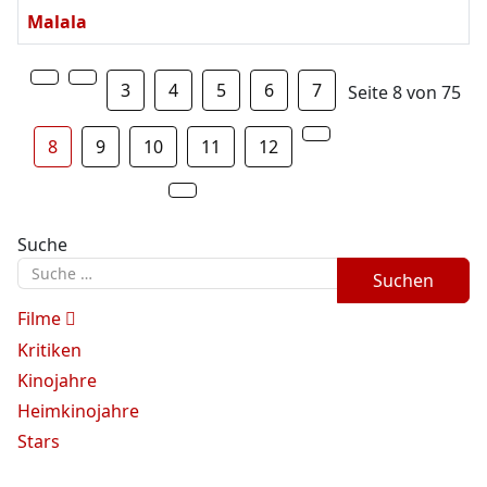
Malala
3
4
5
6
7
Seite 8 von 75
8
9
10
11
12
Suche
Suchen
Filme
Kritiken
Kinojahre
Heimkinojahre
Stars