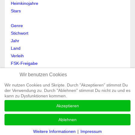
Heimkinojahre
Stars
Genre
Stichwort
Jahr
Land
Verleih
FSK-Freigabe
Anmelden
Wir benutzen Cookies
Abmelden
Wir nutzen Cookies und Skripte. Durch "Akzeptieren" stimmst Du
Mein Profil
der Verwendung zu. Durch "Ablehnen" stimmst Du nicht zu und es
Registrieren
kann zu Dysfunktionen kommen.
All Rights reserved © Moviewolf 2026
Akzeptieren
Impressum
Datenschutz
Ablehnen
AGB
Weitere Informationen
|
Impressum