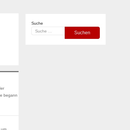
Suche
Suchen
der
ere begann
, um