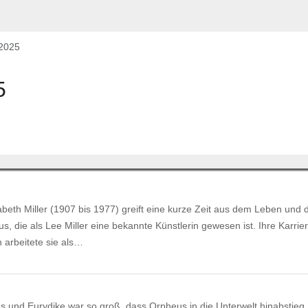
.2025
5
zabeth Miller (1907 bis 1977) greift eine kurze Zeit aus dem Leben und 
us, die als Lee Miller eine bekannte Künstlerin gewesen ist. Ihre Karri
 arbeitete sie als…
 und Eurydike war so groß, dass Orpheus in die Unterwelt hinabstieg