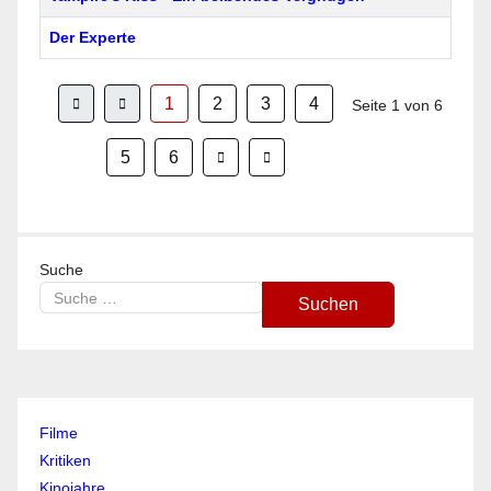
Der Experte
1
2
3
4
Seite 1 von 6
5
6
Suche
Suchen
Type 2 or more characters for results.
Filme
Kritiken
Kinojahre