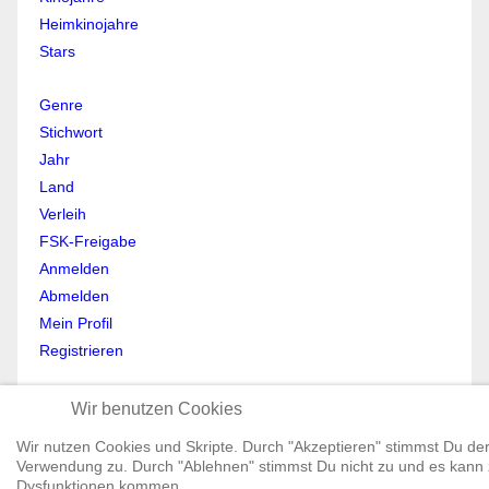
Heimkinojahre
Stars
Genre
Stichwort
Jahr
Land
Verleih
FSK-Freigabe
Anmelden
Abmelden
Mein Profil
Registrieren
All Rights reserved © Moviewolf 2026
Wir benutzen Cookies
Impressum
Datenschutz
Wir nutzen Cookies und Skripte. Durch "Akzeptieren" stimmst Du de
Verwendung zu. Durch "Ablehnen" stimmst Du nicht zu und es kann
AGB
Dysfunktionen kommen.