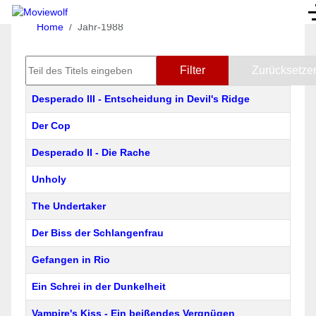
Home
Jahr-1988
Teil des Titels eingeben
Filter
Zurücksetze
Titel
Desperado III - Entscheidung in Devil's Ridge
Der Cop
Desperado II - Die Rache
Unholy
The Undertaker
Der Biss der Schlangenfrau
Gefangen in Rio
Ein Schrei in der Dunkelheit
Vampire's Kiss - Ein beißendes Vergnügen