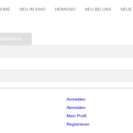
HOME
NEU IM KINO
HEIMKINO
NEU BEI UNS
NEUE 
rücksetzen
Anmelden
Abmelden
Mein Profil
Registrieren