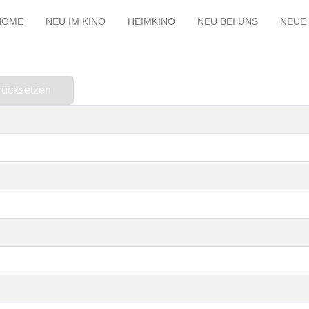
HOME
NEU IM KINO
HEIMKINO
NEU BEI UNS
NEUE 
rücksetzen