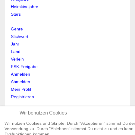
Heimkinojahre
Stars
Genre
Stichwort
Jahr
Land
Verleih
FSK-Freigabe
Anmelden
Abmelden
Mein Profil
Registrieren
All Rights reserved © Moviewolf 2026
Wir benutzen Cookies
Impressum
Datenschutz
Wir nutzen Cookies und Skripte. Durch "Akzeptieren" stimmst Du de
Verwendung zu. Durch "Ablehnen" stimmst Du nicht zu und es kann
AGB
Dysfunktionen kommen.