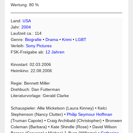
Wertung: 80 %
Land:
USA
Jahr:
2004
Laufzeit ca.: 114
Genre:
Biografie
•
Drama
•
Krimi
•
LGBT
Verleih:
Sony Pictures
FSK-Freigabe ab:
12 Jahren
Kinostart: 02.03.2006
Heimkino: 22.08.2006
Regie: Bennett Miller
Drehbuch: Dan Futterman
Literaturvorlage: Gerald Clarke
Schauspieler: Allie Mickelson (Laura Kinney) • Kelci
Stephenson (Nancy Clutter) •
Philip Seymour Hoffman
(Truman Capote) • Craig Archibald (Christopher) • Bronwen
Coleman (Barbara) • Kate Shindle (Rose) • David Wilson
Barnes (Grayson) • Michael J. Burg (Williams) •
Catherine