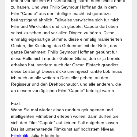
Monat vor seinem 60. Geburtstag, starb, noch selbst erlebt
zu haben. Und was Philip Seymour Hoffman da in dem
Film "Capote" aus der Titelfigur macht, ist geradezu
beängstigend ähnlich. Teilweise verwischte sich für mich
Film und Wirklichkeit und ich glaubte, Capote dort oben
selbst zu sehen und vor allen Dingen zu hören. Diese
einmalig eigenartige Stimme, diese einmalig manierierten
Gesten, die Kleidung, das Gefummel mit der Brille, das
ganze Benehmen: Philip Seymour Hoffman gebührt für
diese Rolle nicht nur der Golden Globe, den er ja bereits
erhalten hat, sondern auch der Oscar. Einfach grandios,
diese Leistung! Dieses dicke uneingeschränkte Lob muss
ich auch an alle weiteren Darsteller geben, an den
Regisseur und den Drehbuchautor, und alle anderen, die
an diesem vorzüglichen Film "Capote" beteiligt waren.
Fazit
Wenn Sie mal wieder einen rundum gelungenen und
intelligenten Filmabend erleben wollen, dann dürfen Sie
sich den Film "Capote" auf keinen Fall entgehen lassen.
Das ist unterhaltende Filmkunst auf höchstem Niveau.
Filmkritik
: Julia Edenhofer