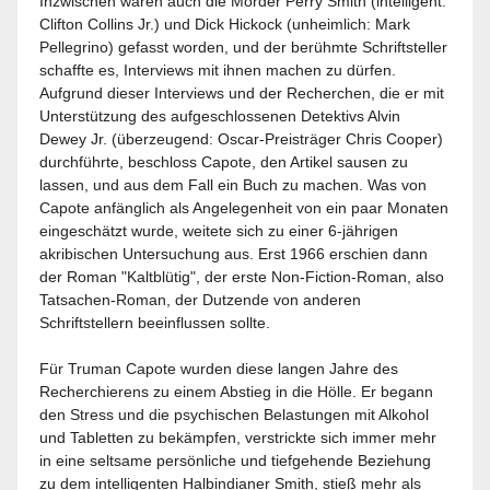
Inzwischen waren auch die Mörder Perry Smith (intelligent:
Clifton Collins Jr.) und Dick Hickock (unheimlich: Mark
Pellegrino) gefasst worden, und der berühmte Schriftsteller
schaffte es, Interviews mit ihnen machen zu dürfen.
Aufgrund dieser Interviews und der Recherchen, die er mit
Unterstützung des aufgeschlossenen Detektivs Alvin
Dewey Jr. (überzeugend: Oscar-Preisträger Chris Cooper)
durchführte, beschloss Capote, den Artikel sausen zu
lassen, und aus dem Fall ein Buch zu machen. Was von
Capote anfänglich als Angelegenheit von ein paar Monaten
eingeschätzt wurde, weitete sich zu einer 6-jährigen
akribischen Untersuchung aus. Erst 1966 erschien dann
der Roman "Kaltblütig", der erste Non-Fiction-Roman, also
Tatsachen-Roman, der Dutzende von anderen
Schriftstellern beeinflussen sollte.
Für Truman Capote wurden diese langen Jahre des
Recherchierens zu einem Abstieg in die Hölle. Er begann
den Stress und die psychischen Belastungen mit Alkohol
und Tabletten zu bekämpfen, verstrickte sich immer mehr
in eine seltsame persönliche und tiefgehende Beziehung
zu dem intelligenten Halbindianer Smith, stieß mehr als