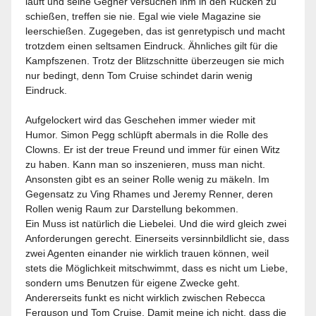
läuft und seine Gegner versuchen ihm in den Rücken zu
schießen, treffen sie nie. Egal wie viele Magazine sie
leerschießen. Zugegeben, das ist genretypisch und macht
trotzdem einen seltsamen Eindruck. Ähnliches gilt für die
Kampfszenen. Trotz der Blitzschnitte überzeugen sie mich
nur bedingt, denn Tom Cruise schindet darin wenig
Eindruck.
Aufgelockert wird das Geschehen immer wieder mit
Humor. Simon Pegg schlüpft abermals in die Rolle des
Clowns. Er ist der treue Freund und immer für einen Witz
zu haben. Kann man so inszenieren, muss man nicht.
Ansonsten gibt es an seiner Rolle wenig zu mäkeln. Im
Gegensatz zu Ving Rhames und Jeremy Renner, deren
Rollen wenig Raum zur Darstellung bekommen.
Ein Muss ist natürlich die Liebelei. Und die wird gleich zwei
Anforderungen gerecht. Einerseits versinnbildlicht sie, dass
zwei Agenten einander nie wirklich trauen können, weil
stets die Möglichkeit mitschwimmt, dass es nicht um Liebe,
sondern ums Benutzen für eigene Zwecke geht.
Andererseits funkt es nicht wirklich zwischen Rebecca
Ferguson und Tom Cruise. Damit meine ich nicht, dass die