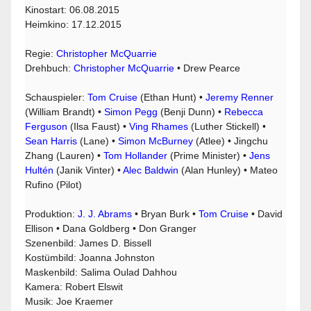
Kinostart: 06.08.2015
Heimkino: 17.12.2015
Regie:
Christopher McQuarrie
Drehbuch:
Christopher McQuarrie
• Drew Pearce
Schauspieler:
Tom Cruise
(Ethan Hunt) •
Jeremy Renner
(William Brandt) •
Simon Pegg
(Benji Dunn) •
Rebecca
Ferguson
(Ilsa Faust) •
Ving Rhames
(Luther Stickell) •
Sean Harris
(Lane) •
Simon McBurney
(Atlee) • Jingchu
Zhang (Lauren) •
Tom Hollander
(Prime Minister) •
Jens
Hultén
(Janik Vinter) •
Alec Baldwin
(Alan Hunley) • Mateo
Rufino (Pilot)
Produktion:
J. J. Abrams
• Bryan Burk •
Tom Cruise
• David
Ellison • Dana Goldberg • Don Granger
Szenenbild: James D. Bissell
Kostümbild: Joanna Johnston
Maskenbild: Salima Oulad Dahhou
Kamera: Robert Elswit
Musik: Joe Kraemer