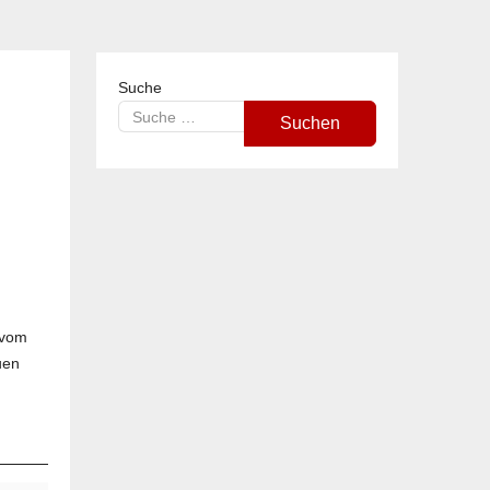
Suche
Suchen
 vom
uen