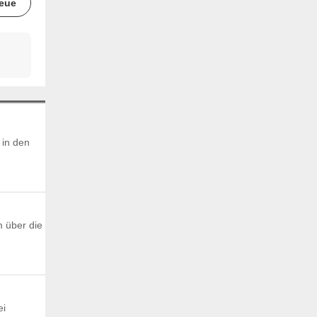
eue
 in den
m über die
ei