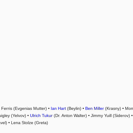
Ferris (Evgenias Mutter) •
Ian Hart
(Beylin) •
Ben Miller
(Krasny) • Mon
igley (Yelvov) •
Ulrich Tukur
(Dr. Anton Walter) • Jimmy Yuill (Siderov) •
vel) • Lena Stolze (Greta)