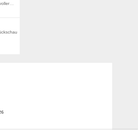
voller…
Rückschau
26