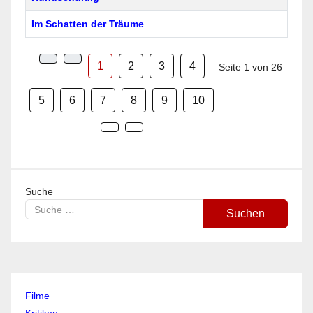
Im Schatten der Träume
1
2
3
4
Seite 1 von 26
5
6
7
8
9
10
Suche
Suchen
Filme