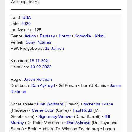
Wertung: 50 %
Land:
USA
Jahr:
2020
Laufzeit ca.: 125
Genre:
Action
•
Fantasy
•
Horror
•
Komödie
•
Krimi
Verleih:
Sony Pictures
FSK-Freigabe ab:
12 Jahren
Kinostart:
18.11.2021
Heimkino:
10.02.2022
Regie:
Jason Reitman
Drehbuch:
Dan Aykroyd
• Gil Kenan • Harold Ramis •
Jason
Reitman
Schauspieler:
Finn Wolfhard
(Trevor) •
Mckenna Grace
(Phoebe) •
Carrie Coon
(Callie) •
Paul Rudd
(Mr.
Grooberson) •
Sigourney Weaver
(Dana Barrett) •
Bill
Murray
(Dr. Peter Venkman) •
Dan Aykroyd
(Dr. Raymond
Stantz) • Ernie Hudson (Dr. Winston Zeddmore) • Logan