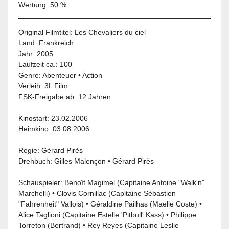
Wertung: 50 %
Original Filmtitel: Les Chevaliers du ciel
Land:
Frankreich
Jahr:
2005
Laufzeit ca.: 100
Genre:
Abenteuer
•
Action
Verleih:
3L Film
FSK-Freigabe ab:
12 Jahren
Kinostart: 23.02.2006
Heimkino: 03.08.2006
Regie: Gérard Pirès
Drehbuch: Gilles Malençon • Gérard Pirès
Schauspieler: Benoît Magimel (Capitaine Antoine "Walk'n"
Marchelli) •
Clovis Cornillac
(Capitaine Sébastien
"Fahrenheit" Vallois) • Géraldine Pailhas (Maelle Coste) •
Alice Taglioni (Capitaine Estelle 'Pitbull' Kass) • Philippe
Torreton (Bertrand) • Rey Reyes (Capitaine Leslie