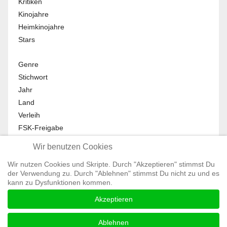
Kritiken
Kinojahre
Heimkinojahre
Stars
Genre
Stichwort
Jahr
Land
Verleih
FSK-Freigabe
Anmelden
Wir benutzen Cookies
Abmelden
Wir nutzen Cookies und Skripte. Durch "Akzeptieren" stimmst Du
Mein Profil
der Verwendung zu. Durch "Ablehnen" stimmst Du nicht zu und es
Registrieren
kann zu Dysfunktionen kommen.
All Rights reserved © Moviewolf 2026
Akzeptieren
Impressum
Datenschutz
Ablehnen