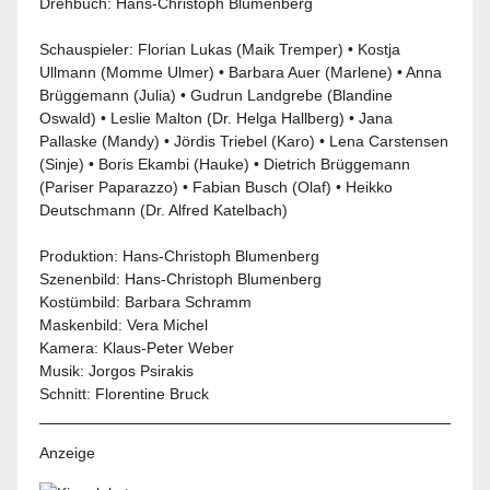
Drehbuch: Hans-Christoph Blumenberg
Schauspieler:
Florian Lukas
(Maik Tremper) •
Kostja
Ullmann
(Momme Ulmer) •
Barbara Auer
(Marlene) • Anna
Brüggemann (Julia) • Gudrun Landgrebe (Blandine
Oswald) • Leslie Malton (Dr. Helga Hallberg) •
Jana
Pallaske
(Mandy) •
Jördis Triebel
(Karo) • Lena Carstensen
(Sinje) • Boris Ekambi (Hauke) • Dietrich Brüggemann
(Pariser Paparazzo) •
Fabian Busch
(Olaf) • Heikko
Deutschmann (Dr. Alfred Katelbach)
Produktion: Hans-Christoph Blumenberg
Szenenbild: Hans-Christoph Blumenberg
Kostümbild: Barbara Schramm
Maskenbild: Vera Michel
Kamera: Klaus-Peter Weber
Musik: Jorgos Psirakis
Schnitt: Florentine Bruck
Anzeige