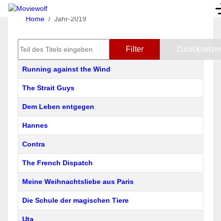
Home
Jahr-2019
Teil des Titels eingeben
Filter
Zurücksetze
Titel
Running against the Wind
The Strait Guys
Dem Leben entgegen
Hannes
Contra
The French Dispatch
Meine Weihnachtsliebe aus Paris
Die Schule der magischen Tiere
Uta