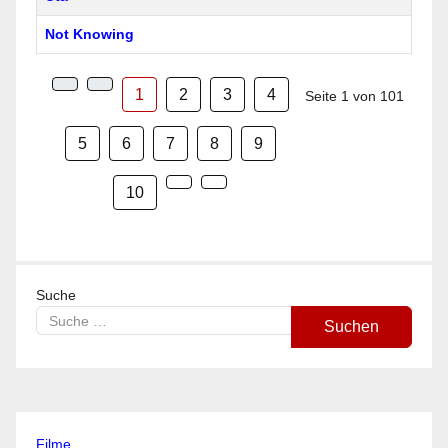
Not Knowing
1
2
3
4
Seite 1 von 101
5
6
7
8
9
10
Suche
Suchen
Filme