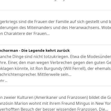
kriegs sind die Frauen der Familie auf sich gestellt und 
rderungen des Miteinanders und des Heranwachsens. Wob
en Charaktere der Frauen…
nchorman - Die Legende kehrt zurück
anche Dinge sind nicht totzukriegen. Etwa die Modesünde
ahre. Einer, den man wegen Verbrechen gegen den guten 
nklagen könnte, ist Ron Burgundy (Will Ferrell), der ehemal
achrichtensprecher. Mittlerweile sein…
hr ...
n zweier Kulturen (Amerikaner und Franzosen) bildet die G
ranzösin Marion wohnt mit ihrem Freund Mingus in New Yor
erhofften Besuch der besser wissenden Franzosen. Die…