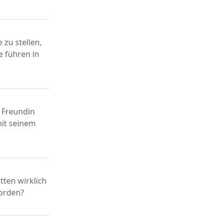
 zu stellen,
 führen in
n Freundin
mit seinem
tten wirklich
worden?