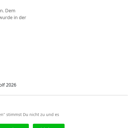
an. Dem
wurde in der
olf 2026
en" stimmst Du nicht zu und es