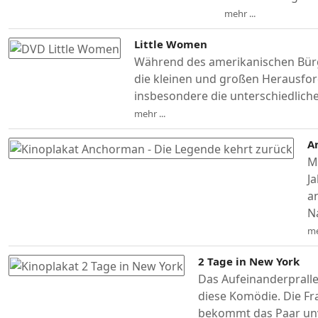
mehr ...
Little Women
Während des amerikanischen Bürger
die kleinen und großen Herausfo
insbesondere die unterschiedlich
mehr ...
A
M
J
a
N
me
2 Tage in New York
Das Aufeinanderpralle
diese Komödie. Die F
bekommt das Paar unv