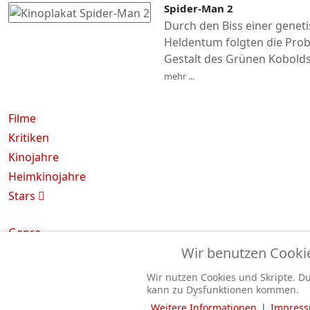
Spider-Man 2
Durch den Biss einer genet
Heldentum folgten die Prob
Gestalt des Grünen Kobolds
mehr ...
Filme
Kritiken
Kinojahre
Heimkinojahre
Stars
Genre
Wir benutzen Cooki
Stichwort
Jahr
Wir nutzen Cookies und Skripte. D
Land
kann zu Dysfunktionen kommen.
Weitere Informationen
|
Impres