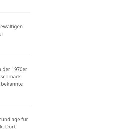
bewältigen
ei
n der 1970er
Geschmack
s bekannte
rundlage für
k. Dort