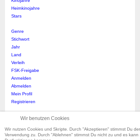
Kinojahre
Heimkinojahre
Stars
Genre
Stichwort
Jahr
Land
Verleih
FSK-Freigabe
Anmelden
Abmelden
Mein Profil
Registrieren
All Rights reserved © Moviewolf 2026
Wir benutzen Cookies
Impressum
Datenschutz
Wir nutzen Cookies und Skripte. Durch "Akzeptieren" stimmst Du de
Verwendung zu. Durch "Ablehnen" stimmst Du nicht zu und es kann
AGB