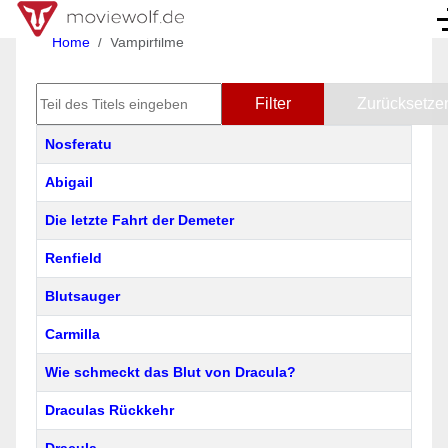
Home
Vampirfilme
Teil des Titels eingeben
Filter
Zurücksetze
Titel
Nosferatu
Abigail
Die letzte Fahrt der Demeter
Renfield
Blutsauger
Carmilla
Wie schmeckt das Blut von Dracula?
Draculas Rückkehr