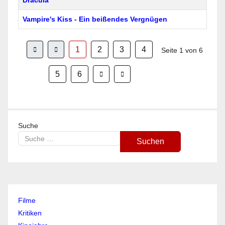
Dracula
Vampire's Kiss - Ein beißendes Vergnügen
1
2
3
4
Seite 1 von 6
5
6
Suche
Suchen
Type 2 or more characters for results.
Filme
Kritiken