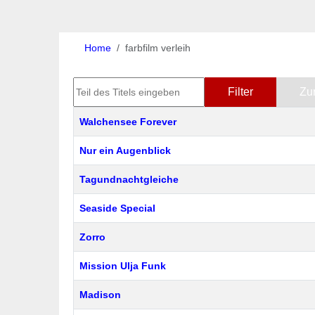
Home
farbfilm verleih
Teil des Titels eingeben
Filter
Zu
Titel
Walchensee Forever
Nur ein Augenblick
Tagundnachtgleiche
Seaside Special
Zorro
Mission Ulja Funk
Madison