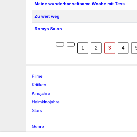
Meine wunderbar seltsame Woche mit Tess
Zu weit weg
Romys Salon
1
2
3
4
Filme
Kritiken
Kinojahre
Heimkinojahre
Stars
Genre
Stichwort